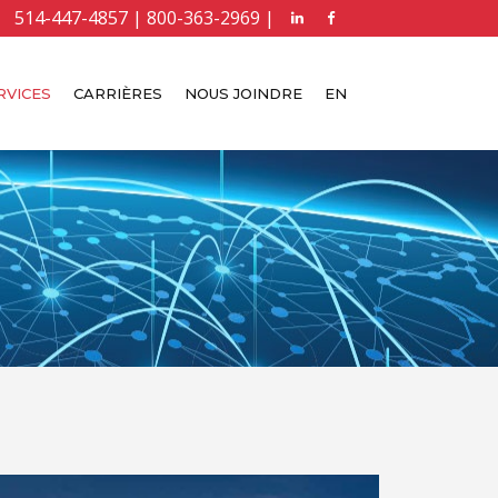
514-447-4857 | 800-363-2969 |
RVICES
CARRIÈRES
NOUS JOINDRE
EN