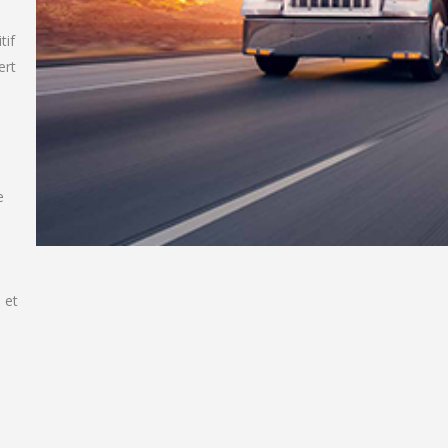
tif
ert
e
 et