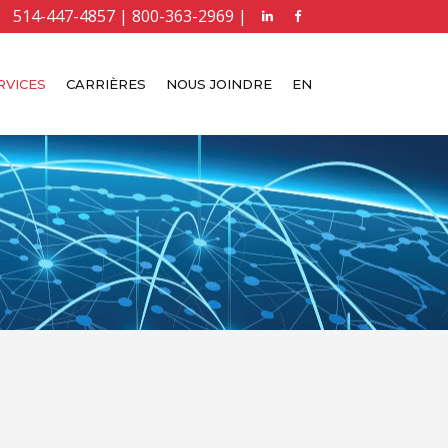
514-447-4857 | 800-363-2969 |
RVICES
CARRIÈRES
NOUS JOINDRE
EN