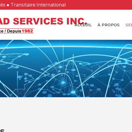
és ● Transitaire International
ACCEUIL
À PROPOS
SE
s