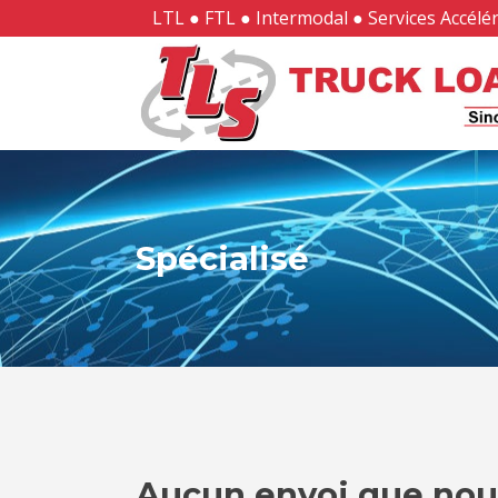
LTL ● FTL ● Intermodal ● Services Accélér
Spécialisé
Aucun envoi que nou